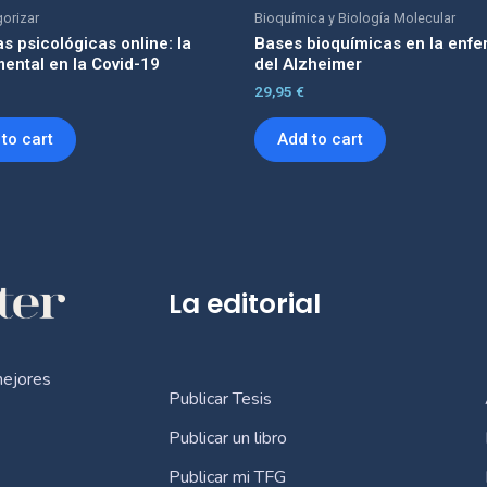
gorizar
Bioquímica y Biología Molecular
s psicológicas online: la
Bases bioquímicas en la enf
mental en la Covid-19
del Alzheimer
29,95
€
to cart
Add to cart
La editorial
mejores
Publicar Tesis
Publicar un libro
Publicar mi TFG