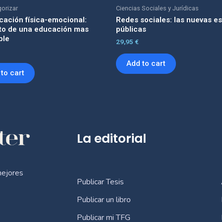
gorizar
Ciencias Sociales y Jurídicas
cación física-emocional:
Redes sociales: las nuevas e
to de una educación mas
públicas
ble
29,95
€
Add to cart
to cart
La editorial
mejores
Publicar Tesis
Publicar un libro
Publicar mi TFG