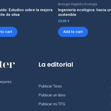
Biología Vegetal y Ecología
uido: Estudios sobre la mejora
Ingeniería ecológica: hacia u
ite de oliva
sostenible
29,95
€
to cart
Add to cart
La editorial
mejores
Publicar Tesis
Publicar un libro
Publicar mi TFG