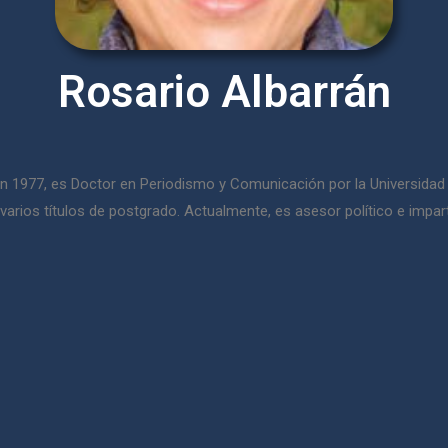
Rosario Albarrán
 1977, es Doctor en Periodismo y Comunicación por la Universidad C
 varios títulos de postgrado. Actualmente, es asesor político e imp